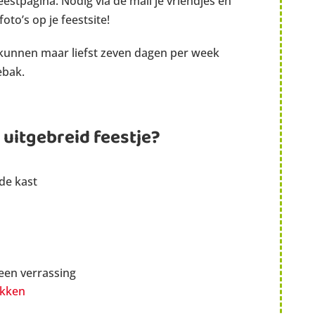
feestpagina. Nodig via de mail je vriendjes en
foto’s op je feestsite!
 kunnen maar liefst zeven dagen per week
ebak.
 uitgebreid feestje?
 de kast
 een verrassing
ukken