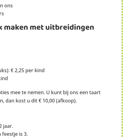
an ons
rs
euk maken met uitbreidingen
ks): € 2,25 per kind
kind
ties mee te nemen. U kunt bij ons een taart
, dan kost u dit € 10,00 (afkoop).
 jaar.
eestje is 3.