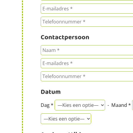
Contactpersoon
Datum
Dag *
- Maand *