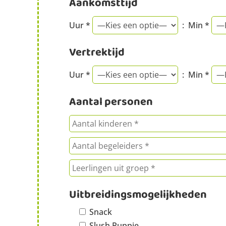
Aankomsttijd
Uur *
: Min *
Vertrektijd
Uur *
: Min *
Aantal personen
Uitbreidingsmogelijkheden
Snack
Slush Puppie